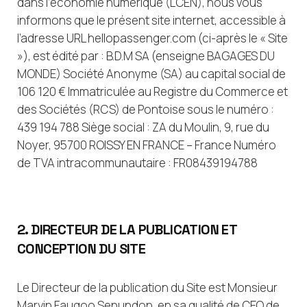
dans l’économie numérique (LCEN), nous vous
informons que le présent site internet, accessible à
l’adresse URL hellopassenger.com (ci-après le « Site
»), est édité par : B.D.M SA (enseigne BAGAGES DU
MONDE) Société Anonyme (SA) au capital social de
106 120 € Immatriculée au Registre du Commerce et
des Sociétés (RCS) de Pontoise sous le numéro :
439 194 788 Siège social : ZA du Moulin, 9, rue du
Noyer, 95700 ROISSY EN FRANCE – France Numéro
de TVA intracommunautaire : FR08439194788
2. DIRECTEUR DE LA PUBLICATION ET
CONCEPTION DU SITE
Le Directeur de la publication du Site est Monsieur
Marvin Faugoo Senundon, en sa qualité de CEO de