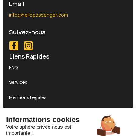
Email
info@hellopassenger.com
Suivez-nous
Liens Rapides
FAQ
Services
Mentions Legales
Conditions Particulières De Vente – Service De
Informations cookies
Consigne De Bagages
Votre sphère privée nous est
importante !
Conditions Générales de ventes